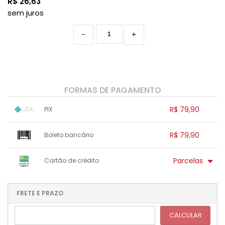
R$
26,63
sem juros
-
+
FORMAS DE PAGAMENTO
R$ 79,90
PIX
1x sem juros de R$ 79,90
.
.
.
.
R$ 79,90
Boleto bancário
.
.
.
.
.
.
.
x sem juros de R$ 0,00
.
.
.
.
Parcelas
Cartão de crédito
.
.
.
.
.
.
.
1x sem juros de R$ 79,90
.
.
.
.
.
.
2x sem juros de R$ 39,95
.
FRETE E PRAZO
.
.
3x sem juros de R$ 26,63
CALCULAR