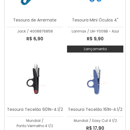
Tesoura de Arremate
Tesoura Mini Óculos 4"
Jack
/
4008876858
Lanmax
/
LM-Y009B - Azul
R$ 6,90
R$ 9,90
Lançamento
Tesoura Tecelão 601N-4.1/2
Tesoura Tecelão 161N-4.1/2
Mundial
/
Mundial
/
Easy Cut 4 1/2
Ponto Vermelho 4 1/2
R$ 17,90