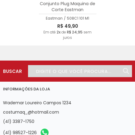
Conjunto Plug Maquina de
Corte Eastman
Eastman
/
508C1 101 M1
R$ 49,90
Em até
2x
de
R$ 24,95
sem
juros
BUSCAR
INFORMAÇÕES DA LOJA
Wademar Loureiro Campos 1234
costumaq_@hotmail.com
(41) 3387-1750
(41) 98527-1226