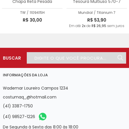
Chapa Reta Pesada
Tesoura Multiuso 570-7
TW
/
1109415H
Mundial
/
Titanium 7
R$ 30,00
R$ 53,90
Em até
2x
de
R$ 26,95
sem juros
BUSCAR
INFORMAÇÕES DA LOJA
Wademar Loureiro Campos 1234
costumaq_@hotmail.com
(41) 3387-1750
(41) 98527-1226
De Segunda à Sexta das 8:00 às 18:00