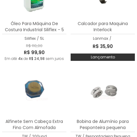
Óleo Para Máquina De
Calcador para Maquina
Costura Industrial Siliflex - 5
Interlock
Litros
Siliflex
/
5L
Lanmax
/
R$ 110,00
R$ 35,90
R$ 99,90
Lançamento
Em até
4x
de
R$ 24,98
sem juros
Alfinete Sem Cabeça Extra
Bobina de Alumínio para
Fino Com Almofada
Pesponteira pequena
TW
/
200und
TW
/
Pespontadeira Pequena