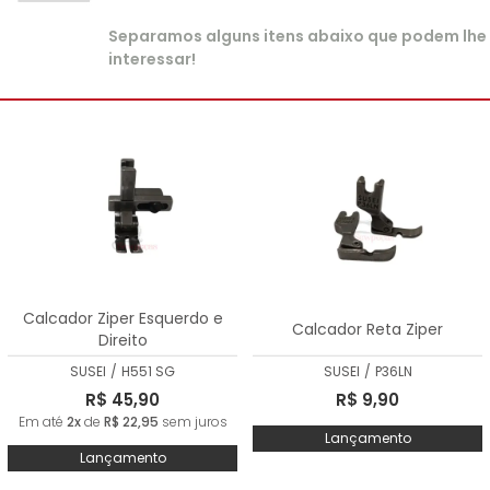
Separamos alguns itens abaixo que podem lhe
interessar!
Calcador Ziper Esquerdo e
Calcador Reta Ziper
Direito
SUSEI
/
H551 SG
SUSEI
/
P36LN
R$ 45,90
R$ 9,90
Em até
2x
de
R$ 22,95
sem juros
Lançamento
Lançamento