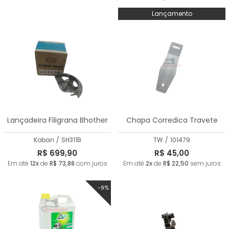
Lançamento
Lançadeira Filigrana Bhother
Chapa Corredica Travete
Koban
/
SH311B
TW
/
101479
R$ 699,90
R$ 45,00
Em até
12x
de
R$ 73,88
com juros
Em até
2x
de
R$ 22,50
sem juros
-9%