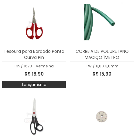
Tesoura para Bordado Ponta
CORREIA DE POLIURETANO
Curva Pin
MACIÇO 1METRO
Pin
/
1673 - Vermelha
TW
/
8,0 X 3,0mm
R$ 18,90
R$ 15,90
Lançamento