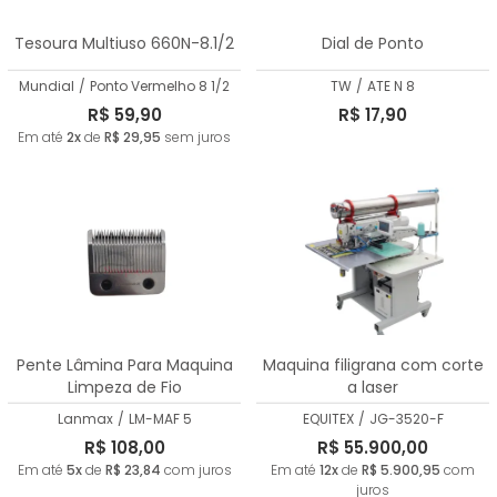
Tesoura Multiuso 660N-8.1/2
Dial de Ponto
Mundial
/
Ponto Vermelho 8 1/2
TW
/
ATE N 8
R$ 59,90
R$ 17,90
Em até
2x
de
R$ 29,95
sem juros
Pente Lâmina Para Maquina
Maquina filigrana com corte
Limpeza de Fio
a laser
Lanmax
/
LM-MAF 5
EQUITEX
/
JG-3520-F
R$ 108,00
R$ 55.900,00
Em até
5x
de
R$ 23,84
com juros
Em até
12x
de
R$ 5.900,95
com
juros