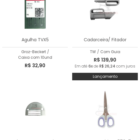
Agulha TVX5
Cadarceira/ Fitador
Groz-Beckert
/
TW
/
Com Guia
Caixa com 10und
R$ 139,90
R$ 32,90
Em até
6x
de
R$ 26,24
com juros
Lançamento