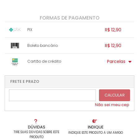
FORMAS DE PAGAMENTO
R$ 12,90
PIX
1x sem juros de R$ 12,90
.
.
.
.
R$ 12,90
Boleto bancário
.
.
.
.
.
.
.
x sem juros de R$ 0,00
.
.
.
.
Parcelas
Cartão de crédito
.
.
.
.
.
.
.
1x sem juros de R$ 12,90
.
.
.
.
.
.
.
.
.
.
FRETE E PRAZO
.
CALCULAR
Não sei meu cep
DÚVIDAS
INDIQUE
TIRE SUAS DÚVIDAS SOBRE ESTE
INDIQUE ESTE PRODUTO A UM AMIGO
PRODUTO